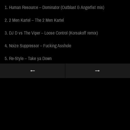
1. Human Resource – Dominator (Outblast & Angerfist mix)
2. 2 Men Kartel – The 2 Men Kartel
3. DJ D vs The Viper – Loose Control (Korsakoff remix)
4. Noize Suppressor – Fucking Asshole
5. Re-Style – Take ya Down
6. Lady Dana – Nasty Girl
7. DJ Nosferatu – Frustrated Motherfuckers
8. Negative A & Darkcontroller – Rape the Planet
9. Tommyknocker – Twist
10.Art of Fighters – I’m your enemy