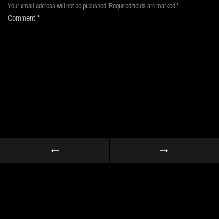
Your email address will not be published.
Required fields are marked
*
Comment
*
Name
*
Email
*